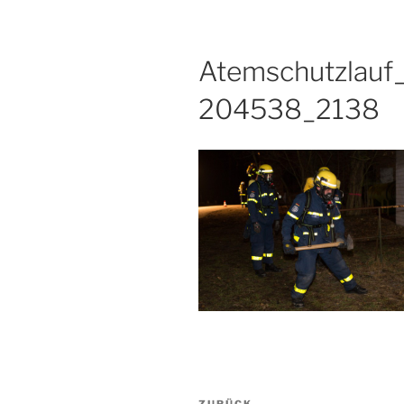
Atemschutzlauf
204538_2138
Beitragsnavigation