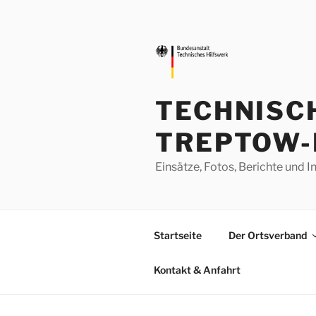
Zum
Inhalt
springen
TECHNISC
TREPTOW-
Einsätze, Fotos, Berichte un
Startseite
Der Ortsverband
Kontakt & Anfahrt