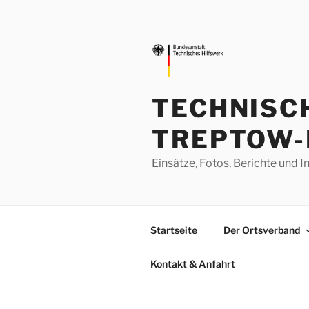
Zum
Inhalt
springen
TECHNISC
TREPTOW-
Einsätze, Fotos, Berichte un
Startseite
Der Ortsverband
Kontakt & Anfahrt