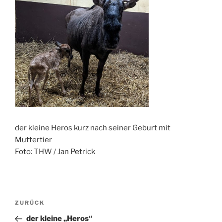
der kleine Heros kurz nach seiner Geburt mit
Muttertier
Foto: THW / Jan Petrick
Beitragsnavigation
Vorheriger
ZURÜCK
Beitrag
der kleine „Heros“