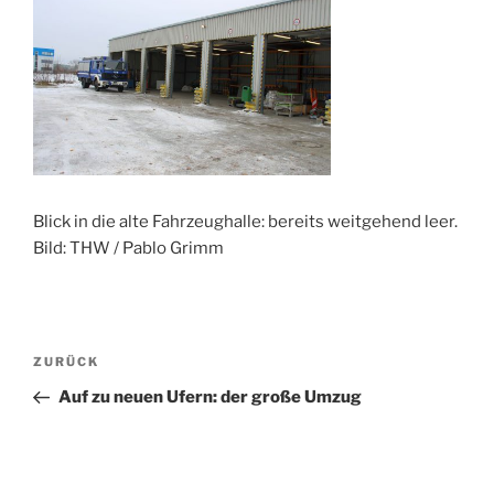
Blick in die alte Fahrzeughalle: bereits weitgehend leer.
Bild: THW / Pablo Grimm
Beitragsnavigation
Vorheriger
ZURÜCK
Beitrag
Auf zu neuen Ufern: der große Umzug