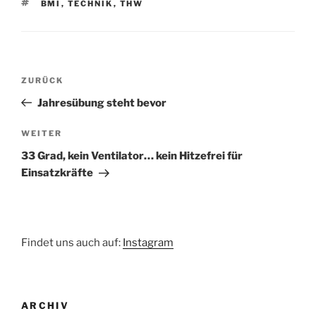
SCHLAGWÖRTER
BMI
,
TECHNIK
,
THW
Beitragsnavigation
Vorheriger
ZURÜCK
Beitrag
Jahresübung steht bevor
Nächster
WEITER
Beitrag
33 Grad, kein Ventilator… kein Hitzefrei für
Einsatzkräfte
Findet uns auch auf:
Instagram
ARCHIV