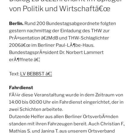
von Politik und Wirtschaftâ€œ
Berlin.
Rund 200 Bundestagsabgeordnete folgten
gestern nachmittag der Einladung des THW zur
PrÃ¤sentation â€žMdB und THW-Schlaglichter
2006â€œ im Berliner Paul-LÃ¶be-Haus.
BundestagsprÃ¤sident Dr. Norbert Lammert
erÃ¶ffnete â€¦
Text:
LV BEBBST â€¦
Fahrdienst
FÃ¼r diese Veranstaltung wurde in dem Zeitraum von
14:00 bis 00:00 Uhr ein Fahrdienst eingerichtet, der in
zwei Schichten arbeitete.
Dutzende Helfer aus allen Berliner OrtsverbÃ¤nden
standen mit ihren Fahrzeugen bereit. Auch Christian F.,
Mathias S. und Janina T. aus unserem Ortsverband