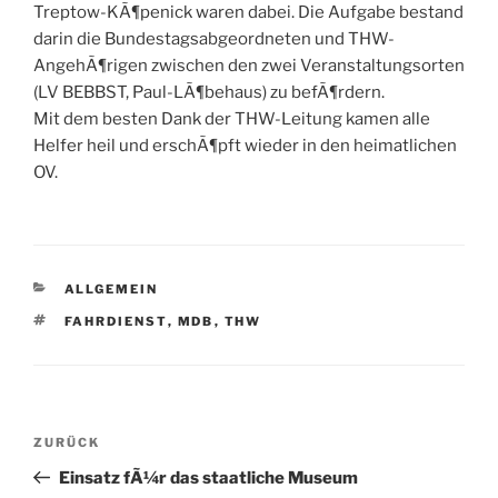
Treptow-KÃ¶penick waren dabei. Die Aufgabe bestand
darin die Bundestagsabgeordneten und THW-
AngehÃ¶rigen zwischen den zwei Veranstaltungsorten
(LV BEBBST, Paul-LÃ¶behaus) zu befÃ¶rdern.
Mit dem besten Dank der THW-Leitung kamen alle
Helfer heil und erschÃ¶pft wieder in den heimatlichen
OV.
KATEGORIEN
ALLGEMEIN
SCHLAGWÖRTER
FAHRDIENST
,
MDB
,
THW
Beitragsnavigation
Vorheriger
ZURÜCK
Beitrag
Einsatz fÃ¼r das staatliche Museum