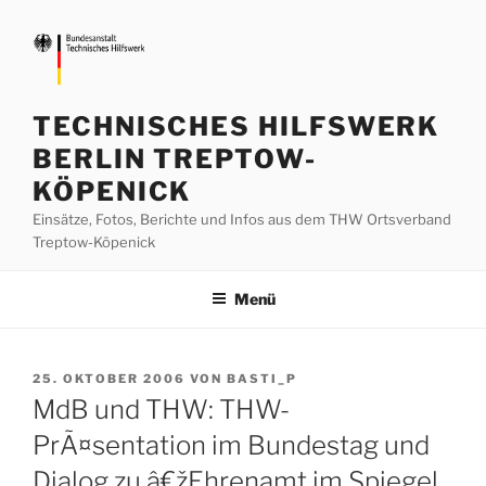
Zum
Inhalt
springen
TECHNISCHES HILFSWERK
BERLIN TREPTOW-
KÖPENICK
Einsätze, Fotos, Berichte und Infos aus dem THW Ortsverband
Treptow-Köpenick
Menü
VERÖFFENTLICHT
25. OKTOBER 2006
VON
BASTI_P
AM
MdB und THW: THW-
PrÃ¤sentation im Bundestag und
Dialog zu â€žEhrenamt im Spiegel