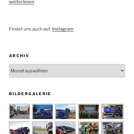
„Einsatz
weiterlesen
–
Zugesetzter
DÃ¼ker
Findet uns auch auf:
Instagram
17.11.2007“
ARCHIV
Archiv
BILDERGALERIE