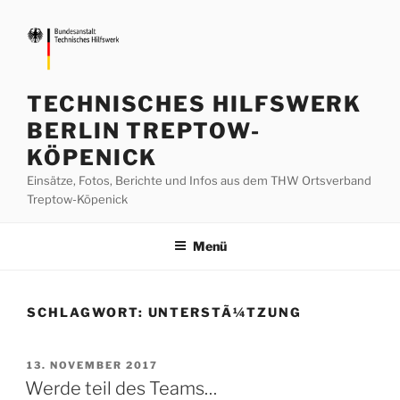
Zum
Inhalt
springen
TECHNISCHES HILFSWERK
BERLIN TREPTOW-
KÖPENICK
Einsätze, Fotos, Berichte und Infos aus dem THW Ortsverband
Treptow-Köpenick
Menü
SCHLAGWORT:
UNTERSTÃ¼TZUNG
VERÖFFENTLICHT
13. NOVEMBER 2017
AM
Werde teil des Teams…