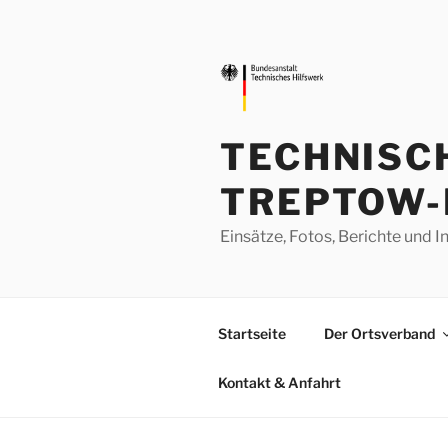
Zum
Inhalt
springen
TECHNISC
TREPTOW-
Einsätze, Fotos, Berichte un
Startseite
Der Ortsverband
Kontakt & Anfahrt