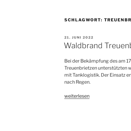
SCHLAGWORT:
TREUENBR
VERÖFFENTLICHT
21. JUNI 2022
AM
Waldbrand Treuenb
Bei der Bekämpfung des am 17
Treuenbrietzen unterstützten wi
mit Tanklogistik. Der Einsatz e
nach Regen.
„Waldbrand
weiterlesen
Treuenbrietzen“