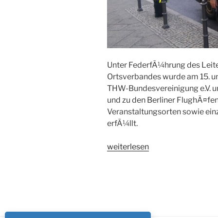
Unter FederfÃ¼hrung des Leite
Ortsverbandes wurde am 15. u
THW-Bundesvereinigung e.V. un
und zu den Berliner FlughÃ¤fen
Veranstaltungsorten sowie ei
erfÃ¼llt.
„UnterstÃ¼tzung
weiterlesen
der
Bundesversammlung
der
THW-
Bundesvereinigung
e.V.“