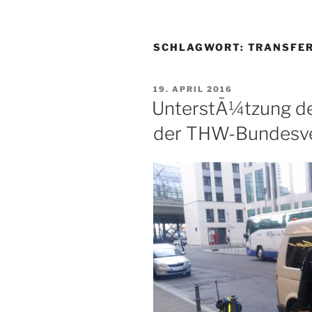
SCHLAGWORT:
TRANSFE
VERÖFFENTLICHT
19. APRIL 2016
AM
UnterstÃ¼tzung d
der THW-Bundesver