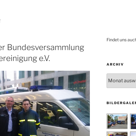
R
Findet uns auc
er Bundesversammlung
einigung e.V.
ARCHIV
Archiv
BILDERGALE