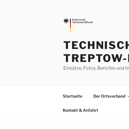
Zum
Inhalt
springen
TECHNISC
TREPTOW-
Einsätze, Fotos, Berichte un
Startseite
Der Ortsverband
Kontakt & Anfahrt