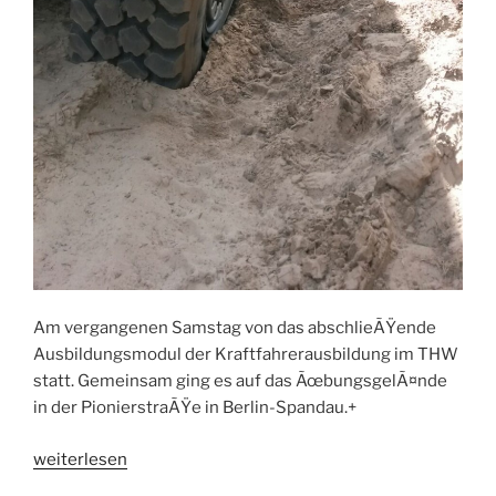
Am vergangenen Samstag von das abschlieÃŸende
Ausbildungsmodul der Kraftfahrerausbildung im THW
statt. Gemeinsam ging es auf das ÃœbungsgelÃ¤nde
in der PionierstraÃŸe in Berlin-Spandau.+
„Abschluss
weiterlesen
der