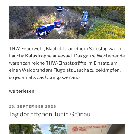
THW, Feuerwehr, Blaulicht – an einem Samstag war in
Laucha Katastrophe angesagt. Das ganze Wochenende
waren zahlreiche THW-Einsatzkräfte im Einsatz, um
einen Waldbrand am Flugplatz Laucha zu bekämpfen,
so jedenfalls das Übungsszenario.
„Übung
weiterlesen
Herbstfeuer“
VERÖFFENTLICHT
23. SEPTEMBER 2023
AM
Tag der offenen Tür in Grünau