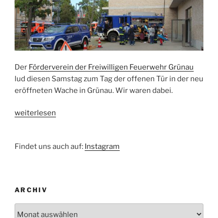
Der
Förderverein der Freiwilligen Feuerwehr Grünau
lud diesen Samstag zum Tag der offenen Tür in der neu
eröffneten Wache in Grünau. Wir waren dabei.
„Tag
weiterlesen
der
offenen
Findet uns auch auf:
Instagram
Tür
in
Grünau“
ARCHIV
Archiv