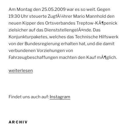
Am Montag den 25.05.2009 war es so weit. Gegen
19:30 Uhr steuerte ZugfÃ¼hrer Mario Mannhold den
neuen Kipper des Ortsverbandes Treptow-KÃ¶penick
zielsicher auf das DienststellengelÃ¤nde. Das
Konjunkturpaketes, welches das Technische Hilfswerk
von der Bundesregierung erhalten hat, und die damit
verbundenen Vorziehungen von
Fahrzeugbeschaffungen machten den Kauf mÃ¶glich.
„Ankunft
weiterlesen
des
Neuen“
Findet uns auch auf:
Instagram
ARCHIV