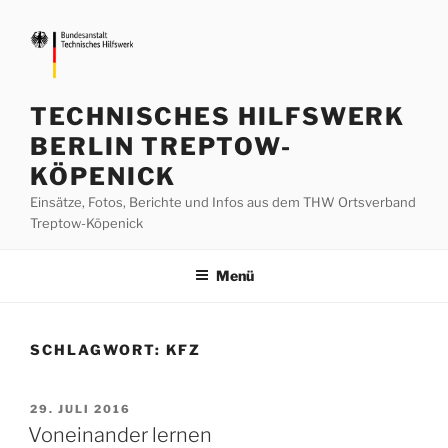
Zum
Inhalt
springen
TECHNISCHES HILFSWERK
BERLIN TREPTOW-
KÖPENICK
Einsätze, Fotos, Berichte und Infos aus dem THW Ortsverband
Treptow-Köpenick
Menü
SCHLAGWORT:
KFZ
VERÖFFENTLICHT
29. JULI 2016
AM
Voneinander lernen