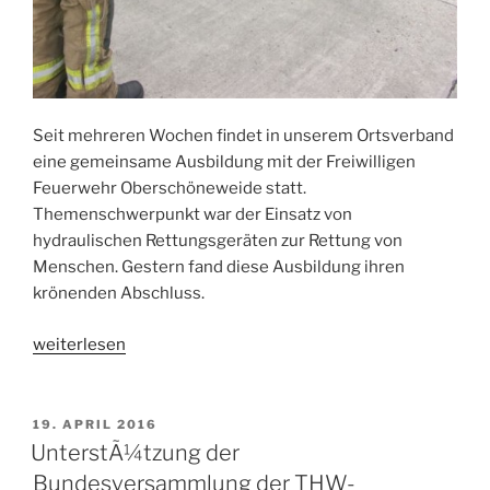
Seit mehreren Wochen findet in unserem Ortsverband
eine gemeinsame Ausbildung mit der Freiwilligen
Feuerwehr Oberschöneweide statt.
Themenschwerpunkt war der Einsatz von
hydraulischen Rettungsgeräten zur Rettung von
Menschen. Gestern fand diese Ausbildung ihren
krönenden Abschluss.
„Voneinander
weiterlesen
lernen“
VERÖFFENTLICHT
19. APRIL 2016
AM
UnterstÃ¼tzung der
Bundesversammlung der THW-