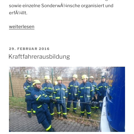
sowie einzelne SonderwÃ¼nsche organisiert und
erfÃ¼llt.
„UnterstÃ¼tzung
weiterlesen
der
Bundesversammlung
der
VERÖFFENTLICHT
29. FEBRUAR 2016
AM
THW-
Kraftfahrerausbildung
Bundesvereinigung
e.V.“