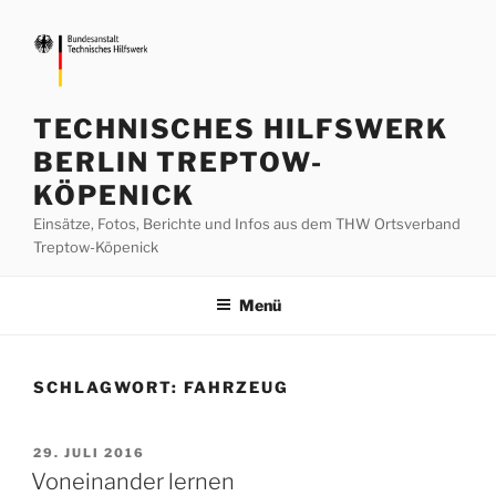
Zum
Inhalt
springen
TECHNISCHES HILFSWERK
BERLIN TREPTOW-
KÖPENICK
Einsätze, Fotos, Berichte und Infos aus dem THW Ortsverband
Treptow-Köpenick
Menü
SCHLAGWORT:
FAHRZEUG
VERÖFFENTLICHT
29. JULI 2016
AM
Voneinander lernen