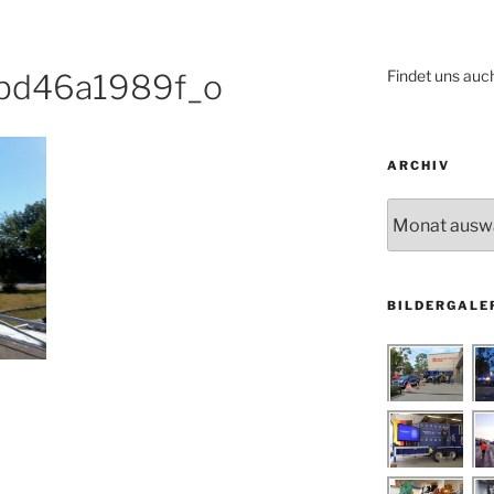
Findet uns auc
bd46a1989f_o
ARCHIV
Archiv
BILDERGALE