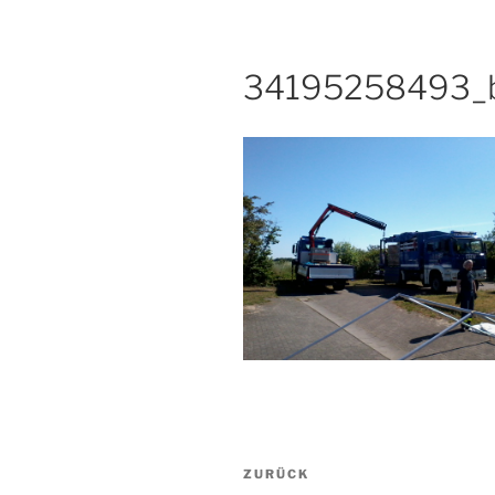
34195258493_
Beitragsnavigation
Vorheriger
ZURÜCK