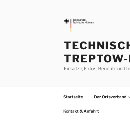
Zum
Inhalt
springen
TECHNISC
TREPTOW-
Einsätze, Fotos, Berichte un
Startseite
Der Ortsverband
Kontakt & Anfahrt