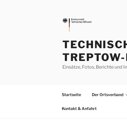
Zum
Inhalt
springen
TECHNISC
TREPTOW-
Einsätze, Fotos, Berichte un
Startseite
Der Ortsverband
Kontakt & Anfahrt