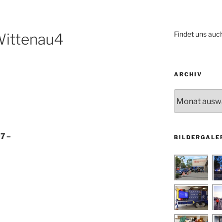
Findet uns auc
Wittenau4
ARCHIV
Archiv
7 –
BILDERGALE