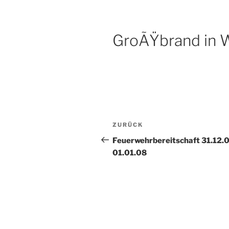
GroÃŸbrand in 
Beitragsnavigation
Vorheriger
ZURÜCK
Beitrag
Feuerwehrbereitschaft 31.12.0
01.01.08