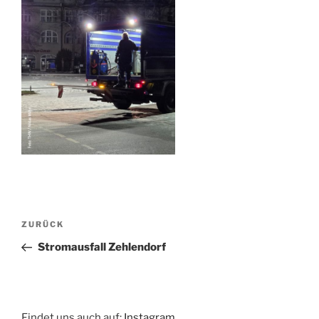
Beitragsnavigation
Vorheriger
ZURÜCK
Beitrag
Stromausfall Zehlendorf
Findet uns auch auf:
Instagram