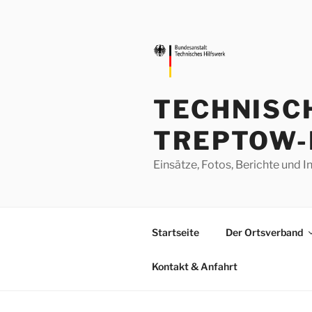
Zum
Inhalt
springen
TECHNISC
TREPTOW-
Einsätze, Fotos, Berichte un
Startseite
Der Ortsverband
Kontakt & Anfahrt