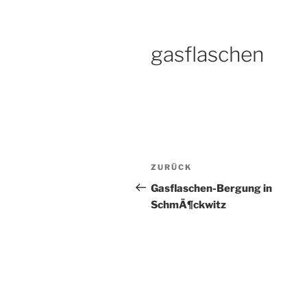
gasflaschen
Beitragsnavigation
Vorheriger
ZURÜCK
Beitrag
Gasflaschen-Bergung in
SchmÃ¶ckwitz