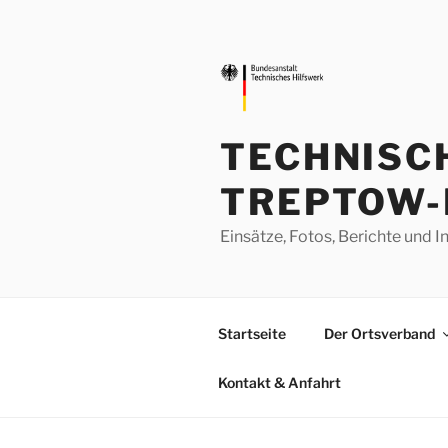
Zum
Inhalt
springen
TECHNISC
TREPTOW-
Einsätze, Fotos, Berichte un
Startseite
Der Ortsverband
Kontakt & Anfahrt