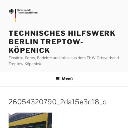
Zum
Inhalt
springen
TECHNISCHES HILFSWERK
BERLIN TREPTOW-
KÖPENICK
Einsätze, Fotos, Berichte und Infos aus dem THW Ortsverband
Treptow-Köpenick
Menü
26054320790_2da15e3c18_o