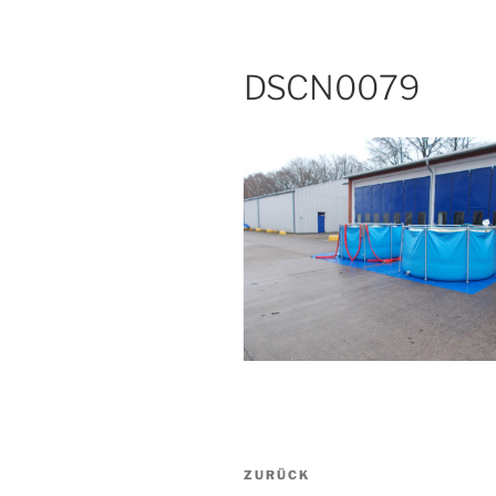
DSCN0079
Beitragsnavigation
Vorheriger
ZURÜCK