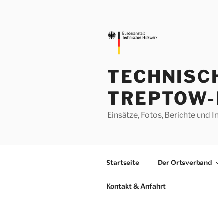
Zum
Inhalt
springen
TECHNISC
TREPTOW-
Einsätze, Fotos, Berichte un
Startseite
Der Ortsverband
Kontakt & Anfahrt