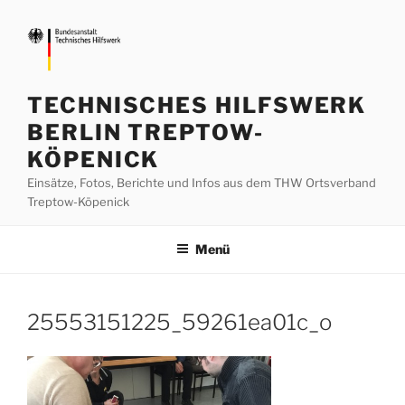
Zum
Inhalt
springen
TECHNISCHES HILFSWERK
BERLIN TREPTOW-
KÖPENICK
Einsätze, Fotos, Berichte und Infos aus dem THW Ortsverband
Treptow-Köpenick
Menü
25553151225_59261ea01c_o