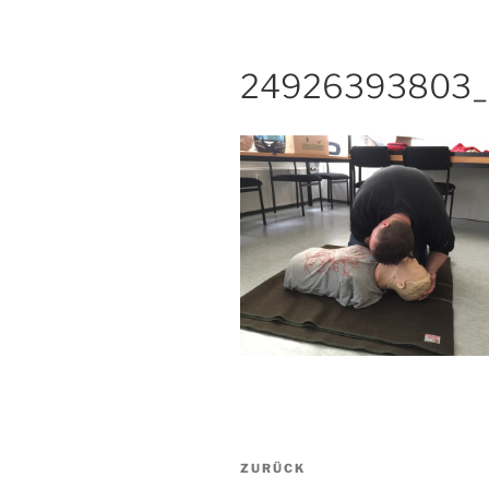
24926393803_
Beitragsnavigation
Vorheriger
ZURÜCK