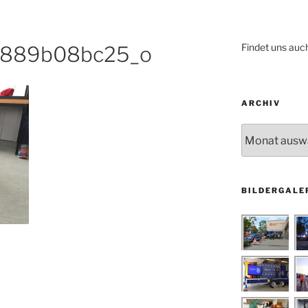
Findet uns auc
889b08bc25_o
ARCHIV
Archiv
BILDERGALE