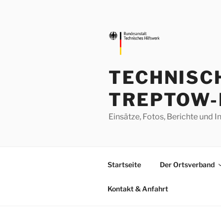
Zum
Inhalt
springen
TECHNISC
TREPTOW-
Einsätze, Fotos, Berichte un
Startseite
Der Ortsverband
Kontakt & Anfahrt