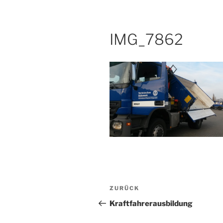
IMG_7862
Beitragsnavigation
Vorheriger
ZURÜCK
Beitrag
Kraftfahrerausbildung