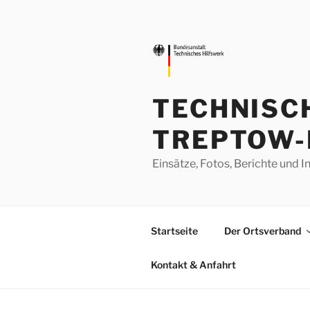
Zum
Inhalt
springen
TECHNISC
TREPTOW-
Einsätze, Fotos, Berichte un
Startseite
Der Ortsverband
Kontakt & Anfahrt