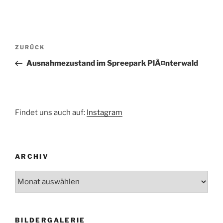
Beitragsnavigation
Vorheriger
ZURÜCK
Beitrag
Ausnahmezustand im Spreepark PlÃ¤nterwald
Findet uns auch auf:
Instagram
ARCHIV
Archiv
BILDERGALERIE