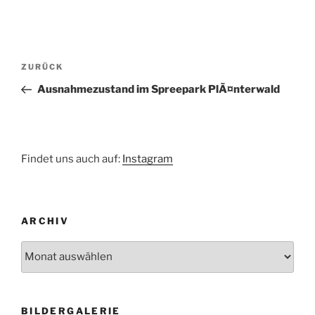
Beitragsnavigation
Vorheriger
ZURÜCK
Beitrag
Ausnahmezustand im Spreepark PlÃ¤nterwald
Findet uns auch auf:
Instagram
ARCHIV
Archiv
BILDERGALERIE