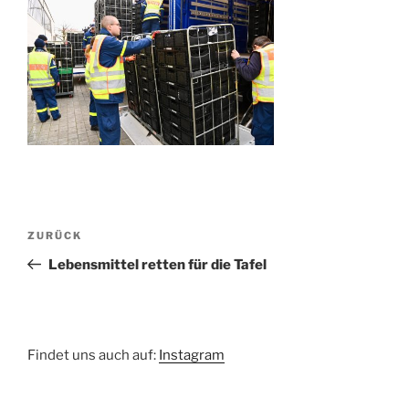
Beitragsnavigation
Vorheriger
ZURÜCK
Beitrag
Lebensmittel retten für die Tafel
Findet uns auch auf:
Instagram