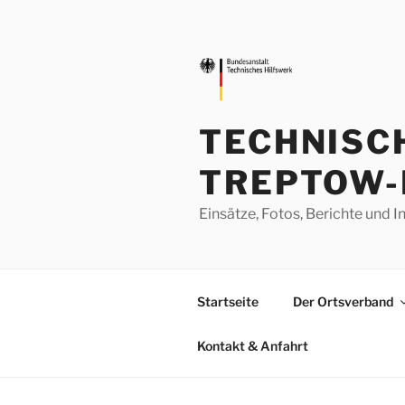
Zum
Inhalt
springen
TECHNISC
TREPTOW-
Einsätze, Fotos, Berichte un
Startseite
Der Ortsverband
Kontakt & Anfahrt