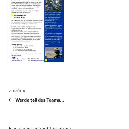
Beitragsnavigation
Vorheriger
ZURÜCK
Beitrag
Werde teil des Teams…
Findet uns auch auf:
Instagram