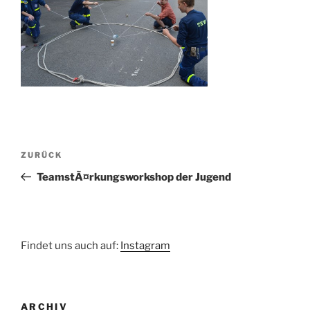
Beitragsnavigation
Vorheriger
ZURÜCK
Beitrag
TeamstÃ¤rkungsworkshop der Jugend
Findet uns auch auf:
Instagram
ARCHIV