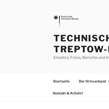
Zum
Inhalt
springen
TECHNISC
TREPTOW-
Einsätze, Fotos, Berichte un
Startseite
Der Ortsverband
Kontakt & Anfahrt