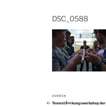
DSC_0588
Beitragsnavigation
Vorheriger
ZURÜCK
Beitrag
TeamstÃ¤rkungsworkshop der