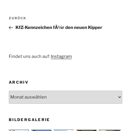
Beitragsnavigation
Vorheriger
ZURÜCK
Beitrag
KfZ-Kennzeichen fÃ¼r den neuen Kipper
Findet uns auch auf:
Instagram
ARCHIV
Archiv
BILDERGALERIE