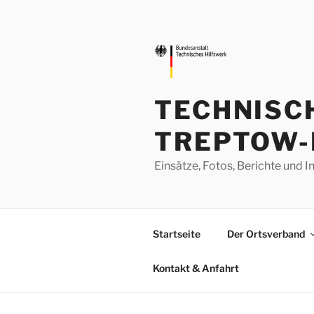
Zum
Inhalt
springen
TECHNISC
TREPTOW-
Einsätze, Fotos, Berichte un
Startseite
Der Ortsverband
Kontakt & Anfahrt