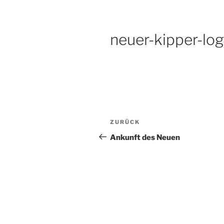
neuer-kipper-lo
Beitragsnavigation
Vorheriger
ZURÜCK
Beitrag
Ankunft des Neuen