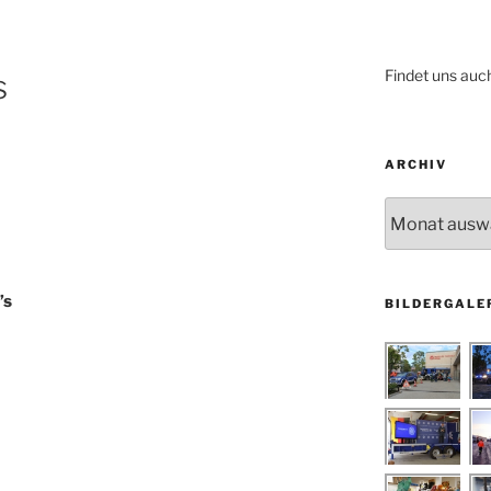
Findet uns auc
s
ARCHIV
Archiv
’s
BILDERGALE