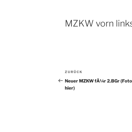
MZKW vorn link
Beitragsnavigation
Vorheriger
ZURÜCK
Beitrag
Neuer MZKW fÃ¼r 2.BGr (Foto
hier)