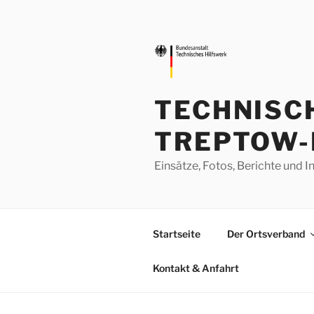
Zum
Inhalt
springen
TECHNISC
TREPTOW-
Einsätze, Fotos, Berichte un
Startseite
Der Ortsverband
Kontakt & Anfahrt