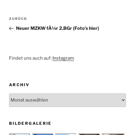
Beitragsnavigation
Vorheriger
ZURÜCK
Beitrag
Neuer MZKW fÃ¼r 2.BGr (Foto’s hier)
Findet uns auch auf:
Instagram
ARCHIV
Archiv
BILDERGALERIE