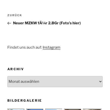
Beitragsnavigation
Vorheriger
ZURÜCK
Beitrag
Neuer MZKW fÃ¼r 2.BGr (Foto’s hier)
Findet uns auch auf:
Instagram
ARCHIV
Archiv
BILDERGALERIE