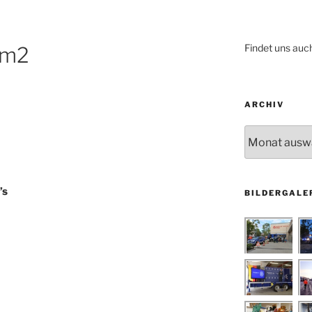
Findet uns auc
um2
ARCHIV
Archiv
’s
BILDERGALE