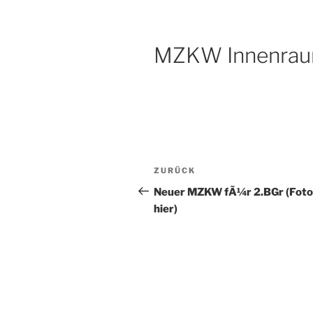
MZKW Innenra
Beitragsnavigation
Vorheriger
ZURÜCK
Beitrag
Neuer MZKW fÃ¼r 2.BGr (Foto
hier)