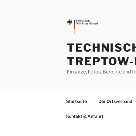
Zum
Inhalt
springen
TECHNISC
TREPTOW-
Einsätze, Fotos, Berichte un
Startseite
Der Ortsverband
Kontakt & Anfahrt