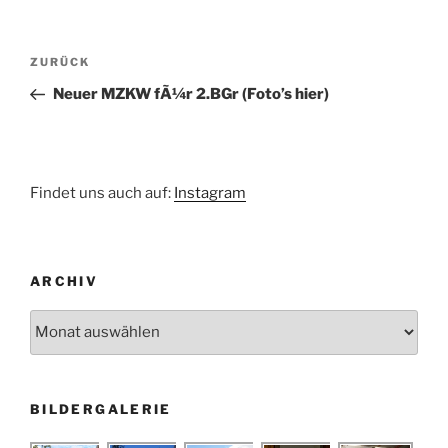
Beitragsnavigation
Vorheriger
ZURÜCK
Beitrag
Neuer MZKW fÃ¼r 2.BGr (Foto’s hier)
Findet uns auch auf:
Instagram
ARCHIV
Archiv
BILDERGALERIE