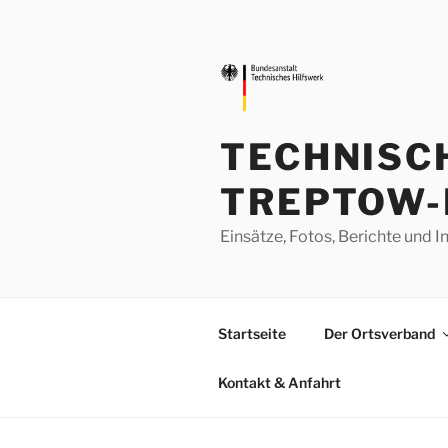
Zum
Inhalt
springen
TECHNISC
TREPTOW-
Einsätze, Fotos, Berichte un
Startseite
Der Ortsverband
Kontakt & Anfahrt