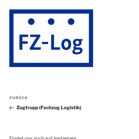
Beitragsnavigation
Vorheriger
ZURÜCK
Beitrag
Zugtrupp (Fachzug Logistik)
Findet uns auch auf:
Instagram