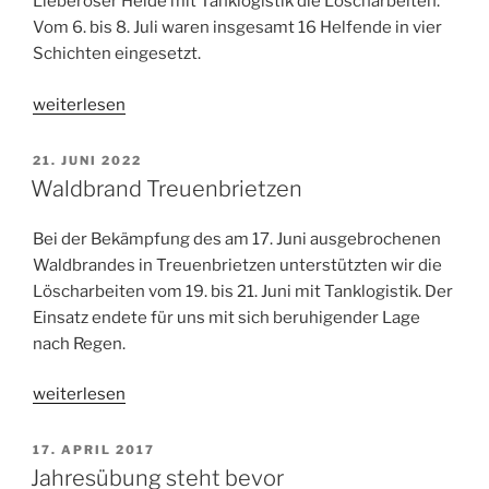
Lieberoser Heide mit Tanklogistik die Löscharbeiten.
Vom 6. bis 8. Juli waren insgesamt 16 Helfende in vier
Schichten eingesetzt.
„Waldbrand
weiterlesen
Lieberoser
Heide“
VERÖFFENTLICHT
21. JUNI 2022
AM
Waldbrand Treuenbrietzen
Bei der Bekämpfung des am 17. Juni ausgebrochenen
Waldbrandes in Treuenbrietzen unterstützten wir die
Löscharbeiten vom 19. bis 21. Juni mit Tanklogistik. Der
Einsatz endete für uns mit sich beruhigender Lage
nach Regen.
„Waldbrand
weiterlesen
Treuenbrietzen“
VERÖFFENTLICHT
17. APRIL 2017
AM
Jahresübung steht bevor