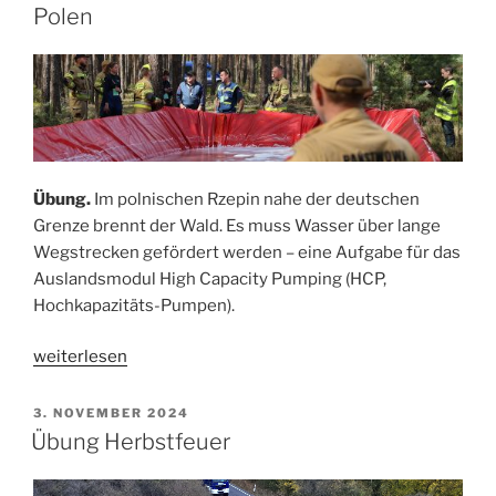
Polen
Übung.
Im polnischen Rzepin nahe der deutschen
Grenze brennt der Wald. Es muss Wasser über lange
Wegstrecken gefördert werden – eine Aufgabe für das
Auslandsmodul High Capacity Pumping (HCP,
Hochkapazitäts-Pumpen).
„HCP
weiterlesen
übt
Waldbrand-
VERÖFFENTLICHT
3. NOVEMBER 2024
AM
Bekämpfung
Übung Herbstfeuer
in
Polen“