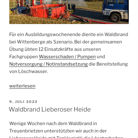
Für ein Ausbildungswochenende diente ein Waldbrand
bei Wittenberge als Szenario. Bei der gemeinsamen
Übung übten 12 Einsatzkräfte aus unseren
Fachgruppen
Wasserschaden / Pumpen
und
Notversorgung / Notinstandsetzung
die Bereitstellung
von Löschwasser.
„Ausbildung
weiterlesen
gemeinsam
gegen
VERÖFFENTLICHT
9. JULI 2022
AM
den
Waldbrand Lieberoser Heide
Waldbrand“
Wenige Wochen nach dem Waldbrand in
Treuenbrietzen unterstützten wir auch in der