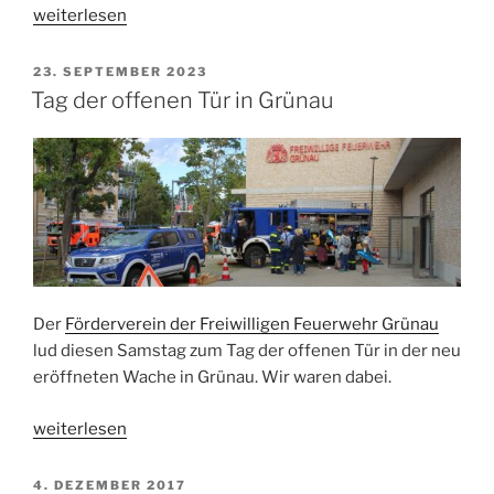
„Europameisterschaft
weiterlesen
vorbei,
Teamarbeit
VERÖFFENTLICHT
23. SEPTEMBER 2023
AM
gewinnt“
Tag der offenen Tür in Grünau
Der
Förderverein der Freiwilligen Feuerwehr Grünau
lud diesen Samstag zum Tag der offenen Tür in der neu
eröffneten Wache in Grünau. Wir waren dabei.
„Tag
weiterlesen
der
offenen
VERÖFFENTLICHT
4. DEZEMBER 2017