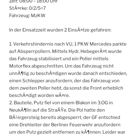
Zeit: 08:00 – 18:00 Uhr
StÃ¤rke: 0/2/5=7
Fahrzeug: MzKW
In der Einsatzzeit wurden 2 EinsÃ¤tze gefahren:
1. Verkehrshindernis nach VU, 1 PKW Mercedes parkte
auf Absperrpollern. Mittels Hydr. HebegerÃ¤t wurde
das Fahrzeug stabilisiert und ein Poller mittels
Motorflex abgeschnitten. Um das Fahrzeug nicht
unnÃ¶tig zu beschÃ¤digen wurde danach entschieden,
einen Schlepper anzufordern, der das Fahrzeug von
dem zweiten Poller hebt, da sonst die Front erheblich
beschÃ¤digt worden wÃ¤re.
2. Bauteile, Putz fiel von einem Blakon im 3.OG in
NeukÃ¶lln auf die StraÃŸe. Die Pol hatte den
BÃ¼rgersteig bereits abgesperrt, der GF entschied
eine Drehleiter der Berliner Feuerwehr anzufordern
um den Putz gezielt entfernen zu kÃ¶nnen. Leider war