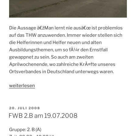
Die Aussage â€žMan lernt nie ausâ€œ ist problemlos
auf das THW anzuwenden. Immer wieder stellen sich
die Helferinnen und Helfer neuen und alten
Ausbildungsthemen, um so fÃ¼r den Ernstfall
gewappnet zu sein. So auch am zweiten
Aprilwochenende, wo zahlreiche KrÃ¤fte unseres
Ortsverbandes in Deutschland unterwegs waren.
„Man
weiterlesen
lernt
nie
aus“
VERÖFFENTLICHT
20. JULI 2008
AM
FWB 2.B am 19.07.2008
Gruppe: 2. B (A)