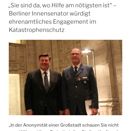
AM
Tür
„Sie sind da, wo Hilfe am nötigsten ist“ –
in
Berliner Innensenator würdigt
Grünau“
ehrenamtliches Engagement im
Katastrophenschutz
„In der Anonymität einer Großstadt schauen Sie nicht