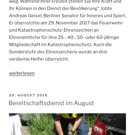
weg. Während Ihrer Freizeit stellen Sie Ihre Kraft und
Ihr Können in den Dienst der Bevölkerung“, lobte
Andreas Geisel, Berliner Senator für Inneres und Sport.
Er überreichte am 29. November 2017 das Feuerwehr-
und Katastrophenschutz-Ehrenzeichen an
Ehrenamtliche für ihre 25-, 40-, 50- oder 60-jährige
Mitgliedschaft im Katastrophenschutz. Auch die
Sonderstufe des Ehrenzeichens wurde an drei
verdiente Helfer überreicht.
„„Sie
weiterlesen
sind
da,
wo
VERÖFFENTLICHT
29. AUGUST 2016
AM
Hilfe
Bereitschaftsdienst im August
am
nötigsten
ist“
–