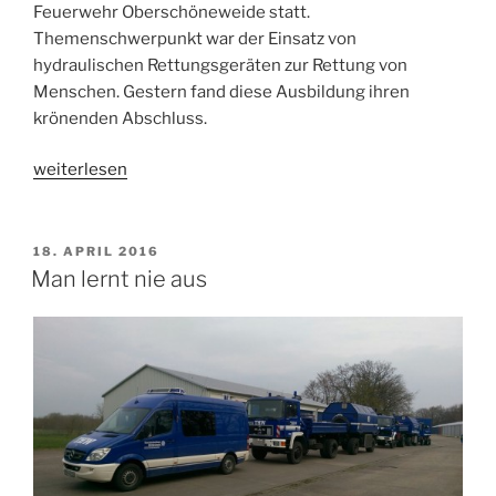
Feuerwehr Oberschöneweide statt.
Themenschwerpunkt war der Einsatz von
hydraulischen Rettungsgeräten zur Rettung von
Menschen. Gestern fand diese Ausbildung ihren
krönenden Abschluss.
„Voneinander
weiterlesen
lernen“
VERÖFFENTLICHT
18. APRIL 2016
AM
Man lernt nie aus