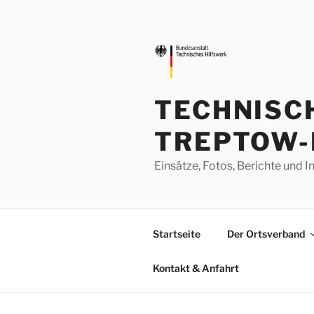
Zum
Inhalt
springen
TECHNISC
TREPTOW-
Einsätze, Fotos, Berichte un
Startseite
Der Ortsverband
Kontakt & Anfahrt