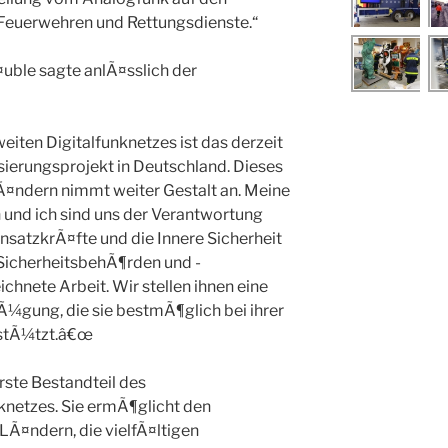
, Feuerwehren und Rettungsdienste.“
uble sagte anlÃ¤sslich der
iten Digitalfunknetzes ist das derzeit
erungsprojekt in Deutschland. Dieses
¤ndern nimmt weiter Gestalt an. Meine
und ich sind uns der Verantwortung
insatzkrÃ¤fte und die Innere Sicherheit
 SicherheitsbehÃ¶rden und -
chnete Arbeit. Wir stellen ihnen eine
Ã¼gung, die sie bestmÃ¶glich bei ihrer
stÃ¼tzt.â€œ
rste Bestandteil des
knetzes. Sie ermÃ¶glicht den
LÃ¤ndern, die vielfÃ¤ltigen