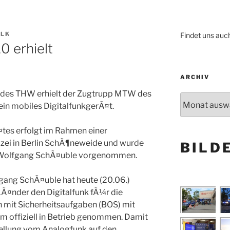
ALK
Findet uns auc
0 erhielt
ARCHIV
e des THW erhielt der Zugtrupp MTW des
Archiv
in mobiles DigitalfunkgerÃ¤t.
es erfolgt im Rahmen einer
izei in Berlin SchÃ¶neweide und wurde
BILD
 Wolfgang SchÃ¤uble vorgenommen.
gang SchÃ¤uble hat heute (20.06.)
Ã¤nder den Digitalfunk fÃ¼r die
 mit Sicherheitsaufgaben (BOS) mit
m offiziell in Betrieb genommen. Damit
ellung vom Analogfunk auf den