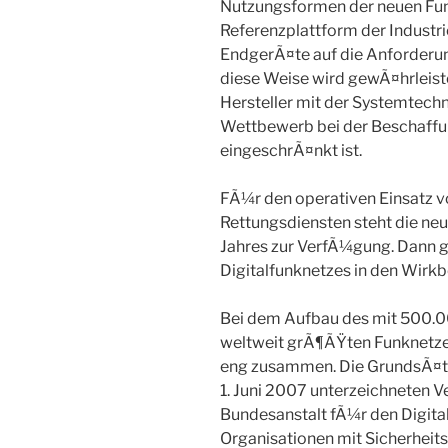
Nutzungsformen der neuen Funk
Referenzplattform der Industrie,
EndgerÃ¤te auf die Anforderun
diese Weise wird gewÃ¤hrleist
Hersteller mit der Systemtec
Wettbewerb bei der Beschaffu
eingeschrÃ¤nkt ist.
FÃ¼r den operativen Einsatz v
Rettungsdiensten steht die ne
Jahres zur VerfÃ¼gung. Dann g
Digitalfunknetzes in den Wirkb
Bei dem Aufbau des mit 500.
weltweit grÃ¶ÃŸten Funknetze
eng zusammen. Die GrundsÃ¤t
1. Juni 2007 unterzeichneten
Bundesanstalt fÃ¼r den Digit
Organisationen mit Sicherheit