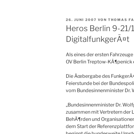
VERÖFFENTLICHT
26. JUNI 2007
VON
THOMAS F
AM
Heros Berlin 9-21/1
DigitalfunkgerÃ¤t
Als eines der ersten Fahrzeug
OV Berlin Treptow-KÃ¶penick e
Die Ãœbergabe des FunkgerÃ¤t
Feierstunde bei der Bundespol
vom Bundesinnenminister Dr.
„Bundesinnenminister Dr. Wolf
zusammen mit Vertretern der L
BehÃ¶rden und Organisationen
dem Start der Referenzplattfor
beginnt die bundesweite Umst