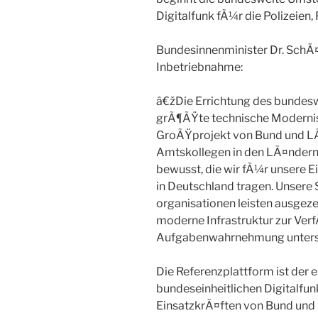
Digitalfunk fÃ¼r die Polizeien
Bundesinnenminister Dr. SchÃ¤
Inbetriebnahme:
â€žDie Errichtung des bundeswe
grÃ¶ÃŸte technische Modernisi
GroÃŸprojekt von Bund und LÃ
Amtskollegen in den LÃ¤ndern 
bewusst, die wir fÃ¼r unsere E
in Deutschland tragen. Unsere
organisationen leisten ausgezei
moderne Infrastruktur zur Verf
Aufgabenwahrnehmung unter
Die Referenzplattform ist der e
bundeseinheitlichen Digitalfun
EinsatzkrÃ¤ften von Bund und 