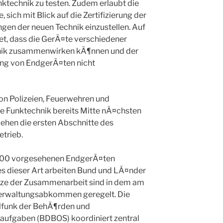
technik zu testen. Zudem erlaubt die
 sich mit Blick auf die Zertifizierung der
gen der neuen Technik einzustellen. Auf
et, dass die GerÃ¤te verschiedener
hnik zusammenwirken kÃ¶nnen und der
ng von EndgerÃ¤ten nicht
on Polizeien, Feuerwehren und
ue Funktechnik bereits Mitte nÃ¤chsten
ehen die ersten Abschnitte des
etrieb.
000 vorgesehenen EndgerÃ¤ten
s dieser Art arbeiten Bund und LÃ¤nder
ze der Zusammenarbeit sind in dem am
 Verwaltungsabkommen geregelt. Die
alfunk der BehÃ¶rden und
saufgaben (BDBOS) koordiniert zentral