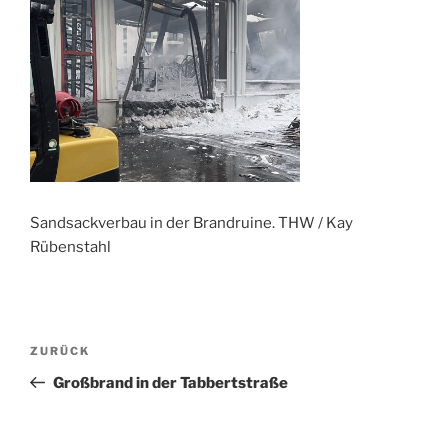
Sandsackverbau in der Brandruine. THW / Kay
Rübenstahl
Beitragsnavigation
Vorheriger
ZURÜCK
Beitrag
Großbrand in der Tabbertstraße