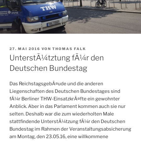
VERÖFFENTLICHT
27. MAI 2016
VON
THOMAS FALK
AM
UnterstÃ¼tztung fÃ¼r den
Deutschen Bundestag
Das ReichstagsgebÃ¤ude und die anderen
Liegenschaften des Deutschen Bundestages sind
fÃ¼r Berliner THW-EinsatzkrÃ¤fte ein gewohnter
Anblick. Aber in das Parlament kommen auch sie nur
selten. Deshalb war die zum wiederholten Male
stattfindende UnterstÃ¼tzung fÃ¼r den Deutschen
Bundestag im Rahmen der Veranstaltungsabsicherung
am Montag, den 23.05.16, eine willkommene