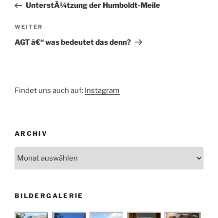
Beitrag
UnterstÃ¼tzung der Humboldt-Meile
Nächster
WEITER
Beitrag
AGT â€“ was bedeutet das denn?
Findet uns auch auf:
Instagram
ARCHIV
Archiv
BILDERGALERIE