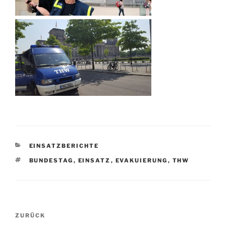
KATEGORIEN
EINSATZBERICHTE
SCHLAGWÖRTER
BUNDESTAG
,
EINSATZ
,
EVAKUIERUNG
,
THW
Beitragsnavigation
Vorheriger
ZURÜCK