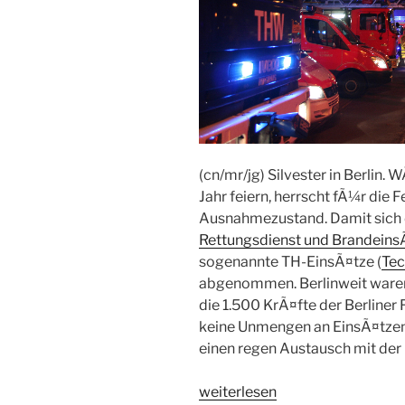
(cn/mr/jg) Silvester in Berlin
Jahr feiern, herrscht fÃ¼r di
Ausnahmezustand. Damit sich
Rettungsdienst und Brandeins
sogenannte TH-EinsÃ¤tze (
Tec
abgenommen. Berlinweit ware
die 1.500 KrÃ¤fte der Berliner
keine Unmengen an EinsÃ¤tzen f
einen regen Austausch mit der 
„Der
weiterlesen