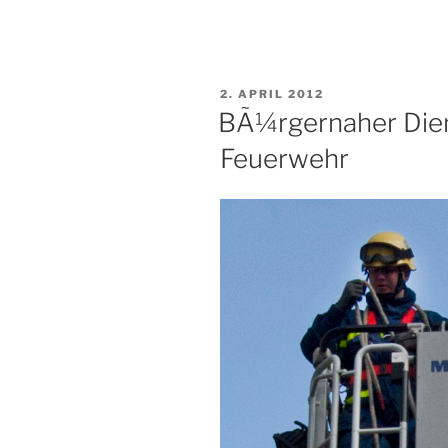
Jahreswechsel
2012“
VERÖFFENTLICHT
2. APRIL 2012
AM
BÃ¼rgernaher Dien
Feuerwehr