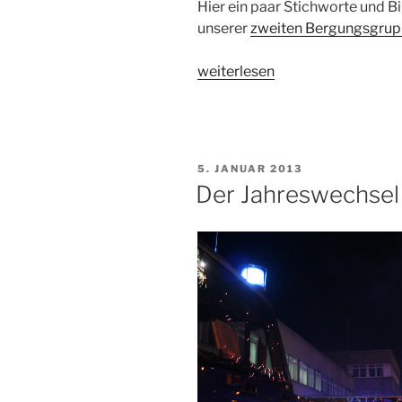
Hier ein paar Stichworte und B
unserer
zweiten Bergungsgru
„FleiÃŸige
weiterlesen
Feuerwehrbereitschaft“
VERÖFFENTLICHT
5. JANUAR 2013
AM
Der Jahreswechsel