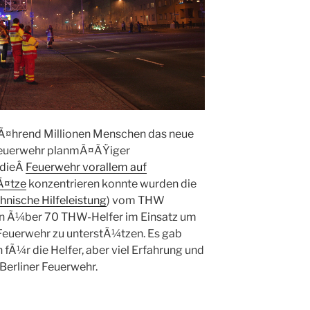
. WÃ¤hrend Millionen Menschen das neue
e Feuerwehr planmÃ¤ÃŸiger
 dieÂ
Feuerwehr vorallem auf
Ã¤tze
konzentrieren konnte wurden die
hnische Hilfeleistung
) vom THW
n Ã¼ber 70 THW-Helfer im Einsatz um
 Feuerwehr zu unterstÃ¼tzen. Es gab
Ã¼r die Helfer, aber viel Erfahrung und
Berliner Feuerwehr.