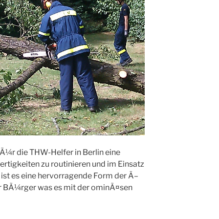
fÃ¼r die THW-Helfer in Berlin eine
rtigkeiten zu routinieren und im Einsatz
 ist es eine hervorragende Form der Ã–
 der BÃ¼rger was es mit der ominÃ¤sen