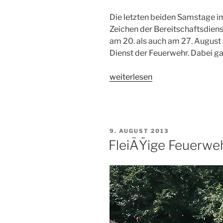
Die letzten beiden Samstage i
Zeichen der Bereitschaftsdiens
am 20. als auch am 27. August st
Dienst der Feuerwehr. Dabei ga
„Bereitschaftsdienst
weiterlesen
im
August“
VERÖFFENTLICHT
9. AUGUST 2013
AM
FleiÃŸige Feuerwe