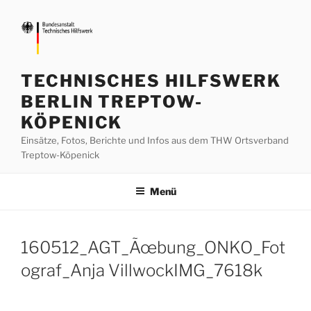
Zum
Inhalt
springen
TECHNISCHES HILFSWERK
BERLIN TREPTOW-
KÖPENICK
Einsätze, Fotos, Berichte und Infos aus dem THW Ortsverband
Treptow-Köpenick
Menü
160512_AGT_Ãœbung_ONKO_Fot
ograf_Anja VillwockIMG_7618k