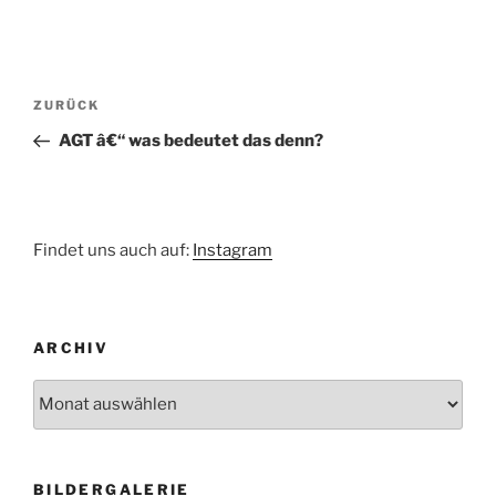
Beitragsnavigation
Vorheriger
ZURÜCK
Beitrag
AGT â€“ was bedeutet das denn?
Findet uns auch auf:
Instagram
ARCHIV
Archiv
BILDERGALERIE