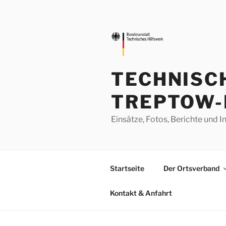
Zum
Inhalt
springen
TECHNISC
TREPTOW-
Einsätze, Fotos, Berichte un
Startseite
Der Ortsverband
Kontakt & Anfahrt