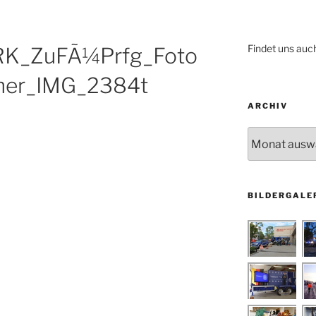
Findet uns auc
K_ZuFÃ¼Prfg_Foto
mer_IMG_2384t
ARCHIV
Archiv
BILDERGALE