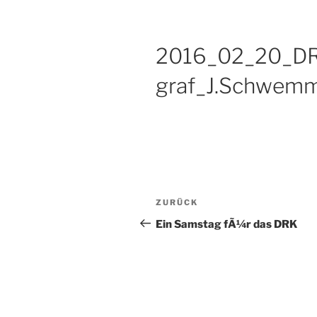
2016_02_20_DR
graf_J.Schwem
Beitragsnavigation
Vorheriger
ZURÜCK
Beitrag
Ein Samstag fÃ¼r das DRK