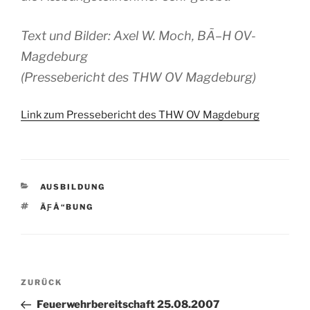
Text und Bilder: Axel W. Moch, BÃ–H OV-
Magdeburg
(Pressebericht des THW OV Magdeburg)
Link zum Pressebericht des THW OV Magdeburg
KATEGORIEN
AUSBILDUNG
SCHLAGWÖRTER
ÃƑÅ“BUNG
Beitragsnavigation
Vorheriger
ZURÜCK
Beitrag
Feuerwehrbereitschaft 25.08.2007