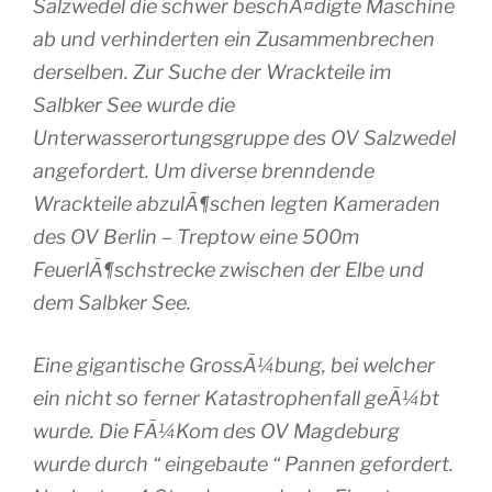
Salzwedel die schwer beschÃ¤digte Maschine
ab und verhinderten ein Zusammenbrechen
derselben. Zur Suche der Wrackteile im
Salbker See wurde die
Unterwasserortungsgruppe des OV Salzwedel
angefordert. Um diverse brenndende
Wrackteile abzulÃ¶schen legten Kameraden
des OV Berlin – Treptow eine 500m
FeuerlÃ¶schstrecke zwischen der Elbe und
dem Salbker See.
Eine gigantische GrossÃ¼bung, bei welcher
ein nicht so ferner Katastrophenfall geÃ¼bt
wurde. Die FÃ¼Kom des OV Magdeburg
wurde durch “ eingebaute “ Pannen gefordert.