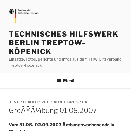
Zum
Inhalt
springen
TECHNISCHES HILFSWERK
BERLIN TREPTOW-
KÖPENICK
Einsätze, Fotos, Berichte und Infos aus dem THW Ortsverband
Treptow-Köpenick
Menü
VERÖFFENTLICHT
3. SEPTEMBER 2007
VON
J.GROSZER
AM
GroÃŸÃ¼bung 01.09.2007
Vom 31.08.-02.09.2007 Ãœbungswochenende in